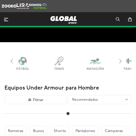
Zooko
Lira
Somos
Futbol

Equipos Under Armour para Hombre
Recomendados
Remeras
Buzos
Shorts
Pantalones
Camperas
E