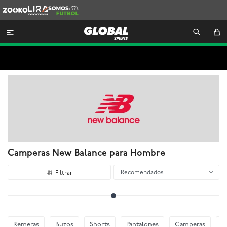
Zooko
Lira
Somos
Futbol

Camperas New Balance para Hombre
Recomendados
Remeras
Buzos
Shorts
Pantalones
Camperas
C