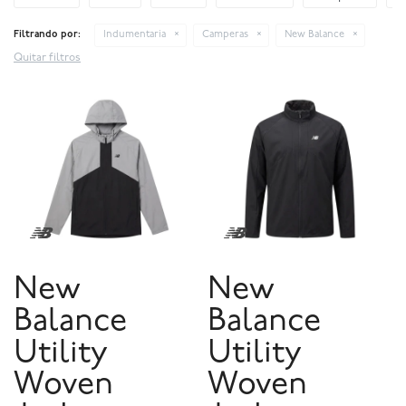
Filtrando por:
Indumentaria
Camperas
New Balance
Quitar filtros
New
New
Balance
Balance
Utility
Utility
Woven
Woven