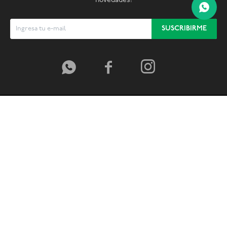
novedades!
SUSCRIBIRME



© Copyright 2026 / Global Sports