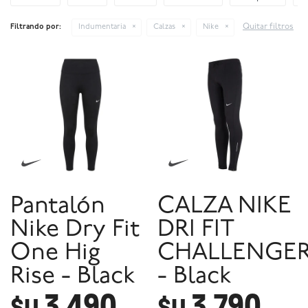
Quitar filtros
Filtrando por:
Indumentaria
Calzas
Nike
Pantalón
CALZA NIKE
Nike Dry Fit
DRI FIT
One Hig
CHALLENGE
Rise - Black
- Black
3.490
3.790
$U
$U