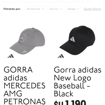
Quitar filtros
Filtrando por:
Accesorios
Gorros
Adidas
GORRA
Gorra adidas
adidas
New Logo
MERCEDES
Baseball -
AMG
Black
1.190
PETRONAS
$U