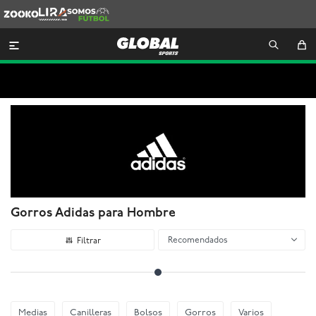
Zooko
Lira
Somos
Futbol

Gorros Adidas para Hombre
Recomendados
Medias
Canilleras
Bolsos
Gorros
Varios