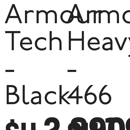
Armour
Arm
Tech
Heav
-
-
Black
466