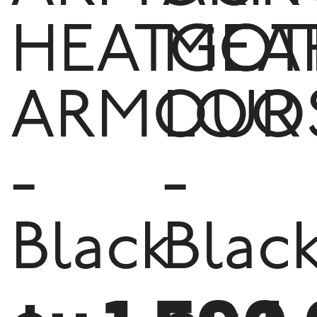
HEATGEA
MOT
ARMOUR
LOO
-
-
Black
Blac