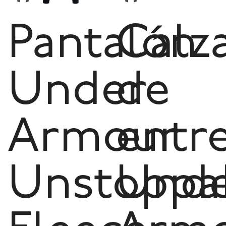
Pantalón
Calz
Under
de
Armour
entr
Unstoppa
Und