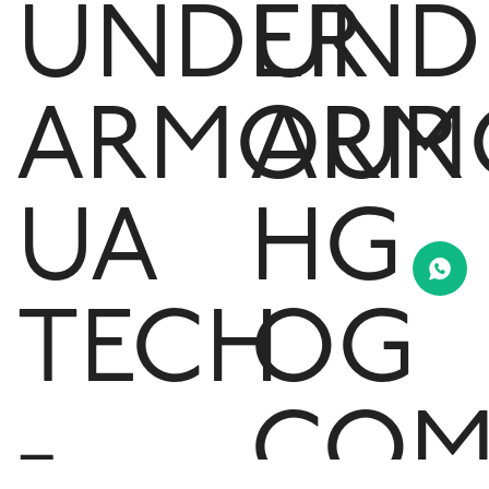
UNDER
UND
ARMOUR
ARM
UA
HG
TECH
OG
-
COM