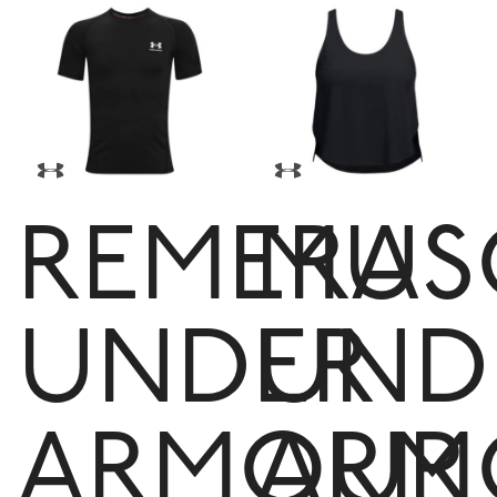
REMERA
MUS
UNDER
UND
ARMOUR
ARM