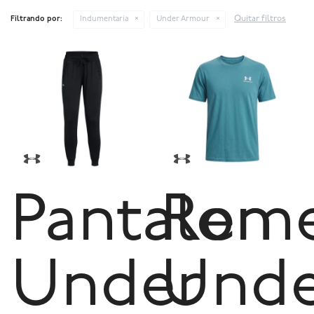
Quitar filtros
Filtrando por:
Indumentaria
Under Armour
Pantalon
Reme
Under
Und