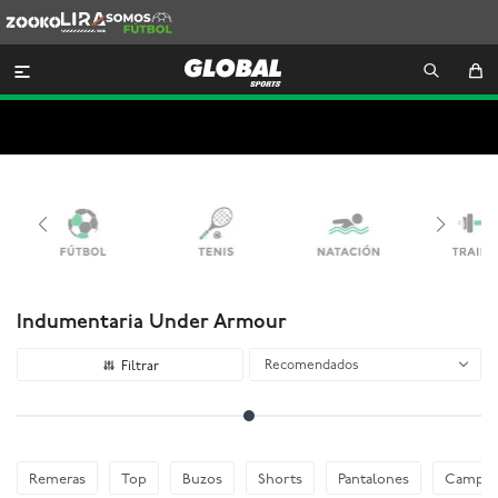
Zooko
Lira
Somos
Futbol

Indumentaria Under Armour
Recomendados
Remeras
Top
Buzos
Shorts
Pantalones
Camper