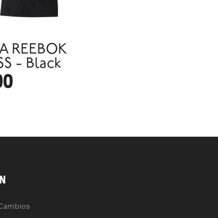
A REEBOK
SS - Black
90
N
 Cambios