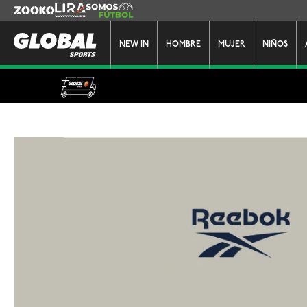
Zooko
Lira
Somos Futbol
NEW IN
HOMBRE
MUJER
NIÑOS