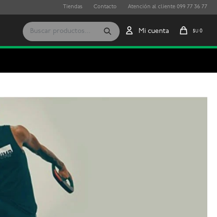
Tiendas
Contacto
Atención al cliente 099 77 36 77
0
$U