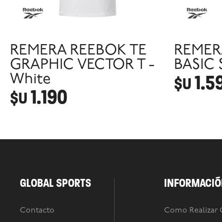
REMERA REEBOK TE
REMER
GRAPHIC VECTOR T -
BASIC 
1.5
White
$U
1.190
$U
GLOBAL SPORTS
INFORMACIÓ
Contacto
Como Realizar