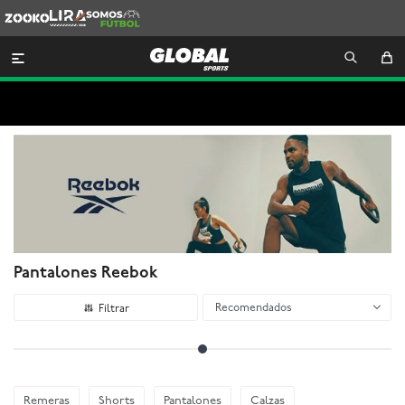
Zooko
Lira
Somos
Futbol

Pantalones Reebok
Recomendados
Remeras
Shorts
Pantalones
Calzas