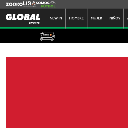
Zooko
Lira
Somos Futbol
NEW IN
HOMBRE
MUJER
NIÑOS