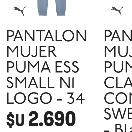
PANTALON
PA
MUJER
MU
PUMA ESS
PU
SMALL N1
CLA
LOGO - 34
CO
2.690
SW
$U
- Bl