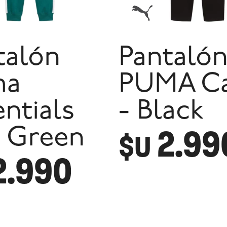
talón
Pantaló
ma
PUMA C
entials
- Black
2.99
- Green
$U
2.990