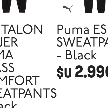
NTALON
Puma ES
JER
SWEATP
MA
- Black
2.99
SS
$U
MFORT
EATPANTS
ack