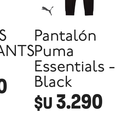
S
Pantalón
ANTS
Puma
Essentials -
0
Black
3.290
$U