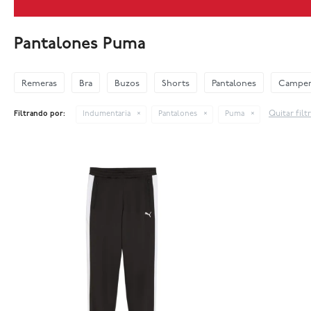
Pantalones Puma
Remeras
Bra
Buzos
Shorts
Pantalones
Camper
Quitar filt
Filtrando por:
Indumentaria
Pantalones
Puma