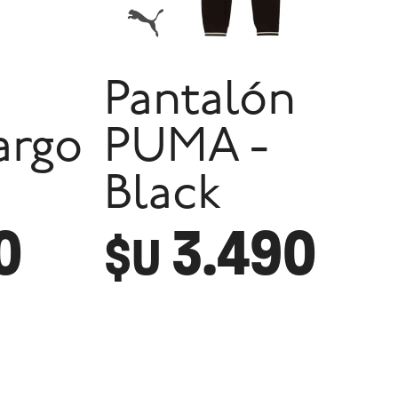
n
Pantalón
argo
PUMA -
Black
0
3.490
$U