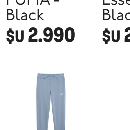
PUMA -
Esse
Black
Bla
2.990
$U
$U