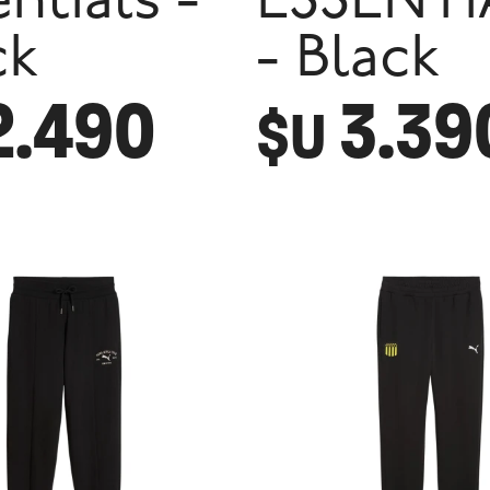
ntials -
ESSENTI
ck
- Black
2.490
3.39
$U