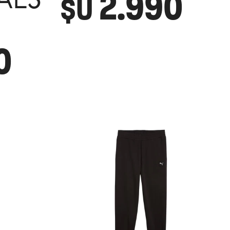
2.990
ALS
$U
0