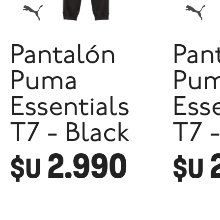
Pantalón
Pan
Puma
Pu
Essentials
Ess
T7 - Black
T7 
2.990
$U
$U