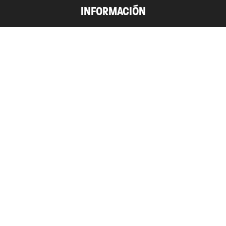
INFORMACIÓN
Como Realizar Cambios
Envíos y Devoluciones
Preguntas frecuentes
Términos y Condiciones
Newsletter!
Suscribite a nuestra newsletter y enterate de todas las
novedades!
SUSCRIBIRME