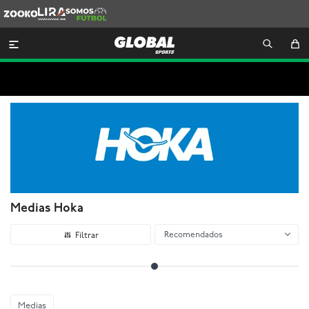
Zooko
Lira
Somos
Futbol

Medias Hoka
Recomendados
Medias