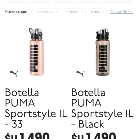
Quitar filtros
Filtrando por:
Accesorios
Botellas
Puma
Botella
Botella
PUMA
PUMA
Sportstyle 1L
Sportstyle 1L
- 33
- Black
1.490
1.490
$U
$U