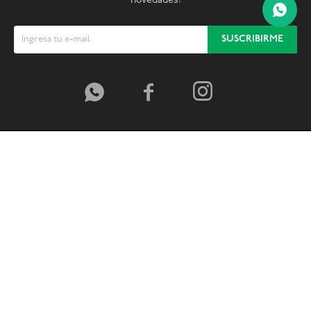
novedades!
SUSCRIBIRME



© Copyright 2026 / Global Sports