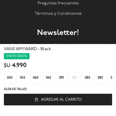
Preguntas frecuentes
Términos y Condiciones
Newsletter!
Suscribite a nuestra newsletter y enterate de todas las
VANS WM WARD - Black
novedades!
ENVIÓ GRATIS
4.990
$U
SUSCRIBIRME
050
055
060
065
070
075
080
085
090



GUÍA DE TALLES
AGREGAR AL CARRITO