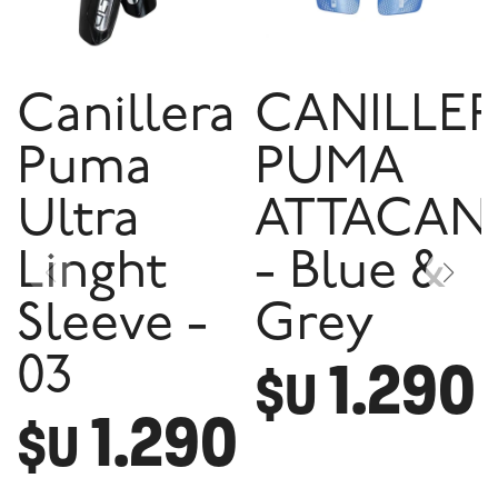
Canillera
CANILLE
Puma
PUMA
Ultra
ATTACAN
Linght
- Blue &
Sleeve -
Grey
1.290
03
$U
1.290
$U