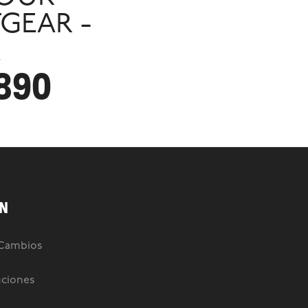
GEAR -
k
.890
N
 Cambios
uciones