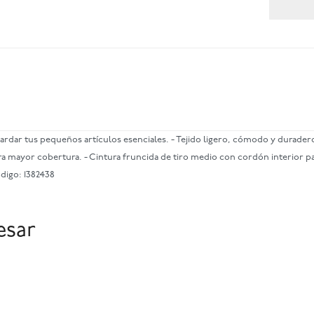
 guardar tus pequeños artículos esenciales. - Tejido ligero, cómodo y durader
ara mayor cobertura. - Cintura fruncida de tiro medio con cordón interior pa
ódigo: 1382438
esar