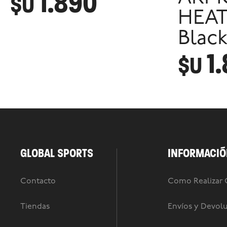
1.890
$U
HEAT
Blac
1
$U
GLOBAL SPORTS
INFORMACIÓ
Contacto
Como Realizar
Tiendas
Envíos y Devol