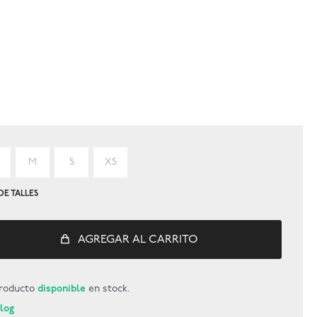
M
S
XS
DE TALLES
AGREGAR AL CARRITO
roducto
disponible
en stock.
Blog