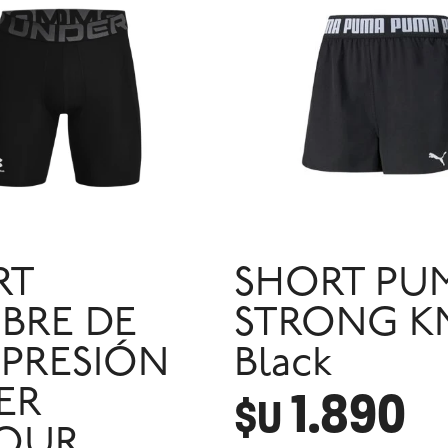
RT
SHORT PU
BRE DE
STRONG KN
PRESIÓN
Black
1.890
ER
$U
OUR