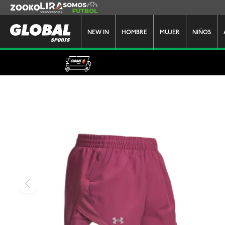
Zooko
Lira
Somos Futbol
NEW IN
HOMBRE
MUJER
NIÑOS