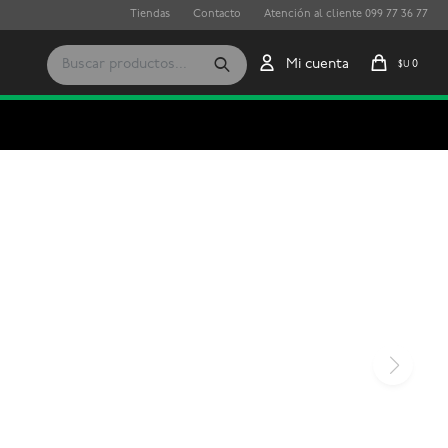
Tiendas
Contacto
Atención al cliente 099 77 36 77
0
$U