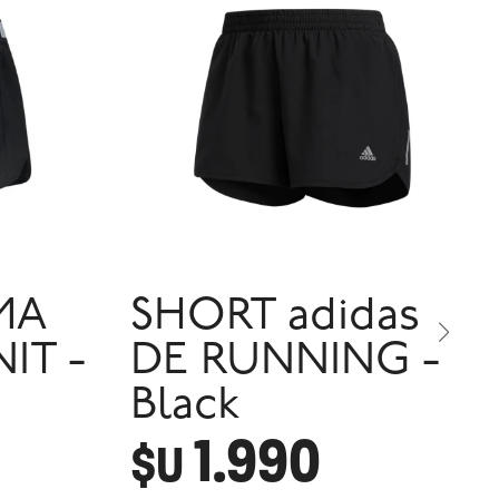
MA
SHORT adidas
IT -
DE RUNNING -
Black
1.990
$U