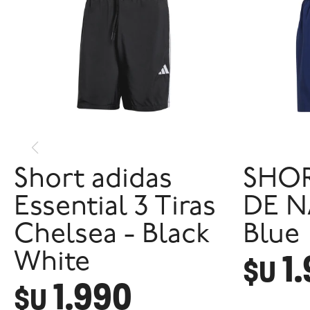
Short adidas
SHOR
Essential 3 Tiras
DE N
Chelsea - Black
Blue
1
White
$U
1.990
$U