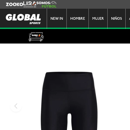
Zooko
Lira
Somos Futbol
NEW IN
HOMBRE
MUJER
NIÑOS