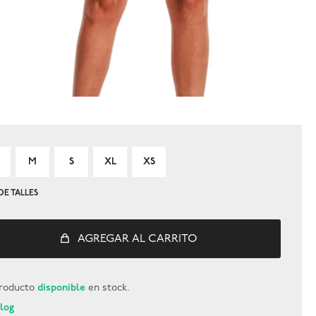
M
S
XL
XS
DE TALLES
AGREGAR AL CARRITO
roducto
disponible
en stock.
Blog