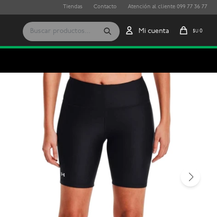
Tiendas
Contacto
Atención al cliente 099 77 36 77
0
$U