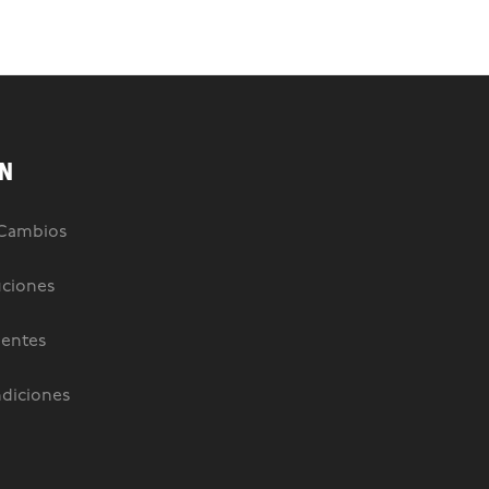
N
 Cambios
uciones
uentes
diciones