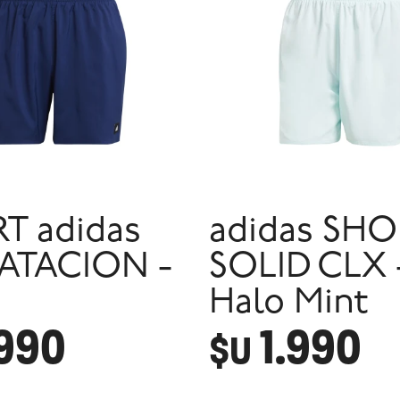
T adidas
adidas SHO
ATACION -
SOLID CLX 
Halo Mint
.990
1.990
$U