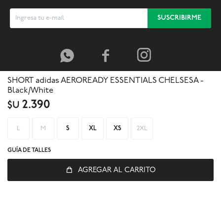
SUSCRIBIRME



SHORT adidas AEROREADY ESSENTIALS CHELSESA -
Black/White
2.390
$U
L
M
S
XL
XS
2XL
GUÍA DE TALLES
AGREGAR AL CARRITO
© Copyright 2026 / Global Sports