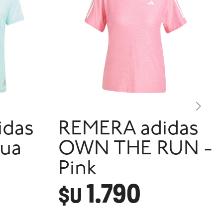
idas
REMERA adidas
qua
OWN THE RUN -
Pink
1.790
$U