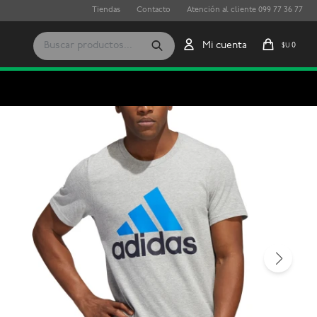
Tiendas
Contacto
Atención al cliente 099 77 36 77
0
$U