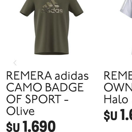
REMERA adidas
REME
CAMO BADGE
OWN 
OF SPORT -
Halo 
1
Olive
$U
1.690
$U