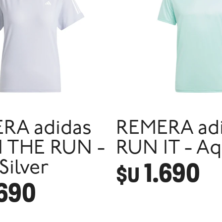
RA adidas
REMERA ad
THE RUN -
RUN IT - A
1.690
Silver
$U
.690