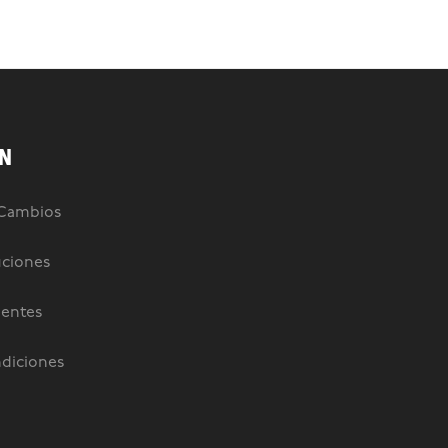
N
 Cambios
uciones
uentes
diciones