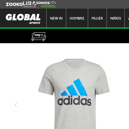
Zooko
Lira
Somos Futbol
NEW IN
HOMBRE
MUJER
NIÑOS