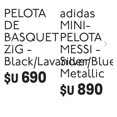
PELOTA
adidas
DE
MINI-
BASQUET
PELOTA
ZIG -
MESSI -
Black/Lavander/Blue
Silver
690
Metallic
$U
890
$U