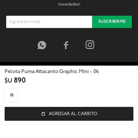
novedades!
SUSCRIBIRME



Pelota Puma Attacanto Graphic Mini - 06
890
$U
01
AGREGAR AL CARRITO
© Copyright 2026 / Global Sports