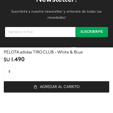
Suscribite a nuestra newsletter y enterate de todas las
novedades!
SUSCRIBIRME



PELOTA adidas TIRO CLUB - White & Blue
1.490
$U
5
AGREGAR AL CARRITO