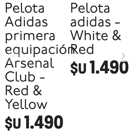
Pelota
Pelota
Adidas
adidas -
primera
White &
equipación
Red
1.490
Arsenal
$U
Club -
Red &
Yellow
1.490
$U