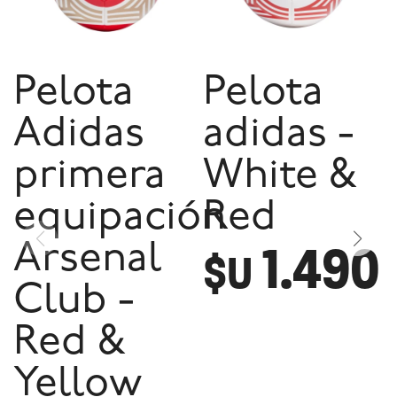
Pelota
Pelota
Adidas
adidas -
primera
White &
equipación
Red
1.490
Arsenal
$U
Club -
Red &
Yellow