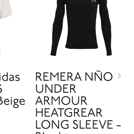
idas
REMERA NÑO
S
UNDER
Beige
ARMOUR
HEATGREAR
LONG SLEEVE -