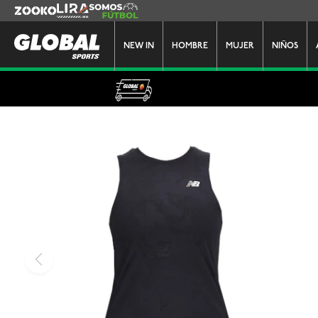
Zooko
Lira
Somos Futbol
NEW IN
HOMBRE
MUJER
NIÑOS