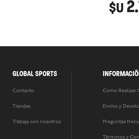
2
$U
GLOBAL SPORTS
INFORMACIÓ
Contacto
Como Realizar
Tiendas
Envíos y Devol
Trabaja con nosotros
Preguntas frec
Términos y Con