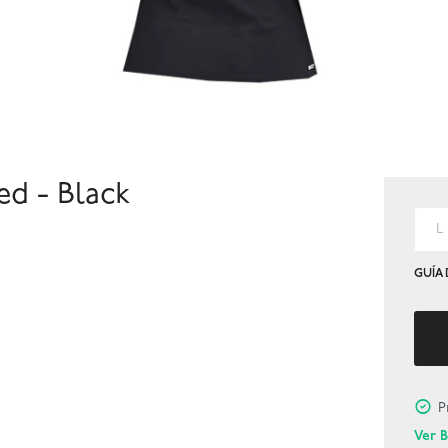
d - Black
L
GUÍA 
P
Ver 