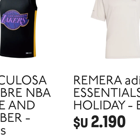
CULOSA
REMERA ad
BRE NBA
ESSENTIAL
E AND
HOLIDAY - 
2.190
ER -
$U
rs