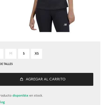
M
S
XS
DE TALLES
AGREGAR AL CARRITO
roducto
disponible
en stock.
Blog