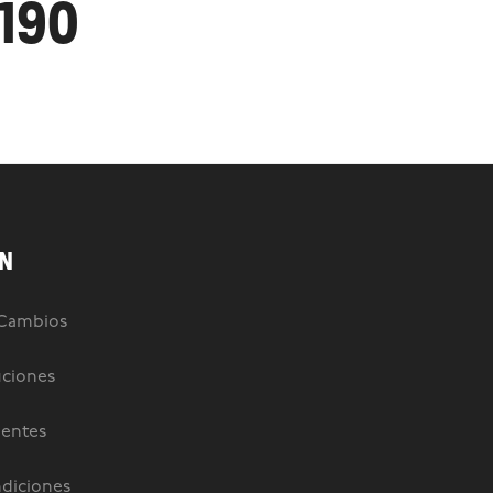
.190
N
 Cambios
uciones
uentes
diciones