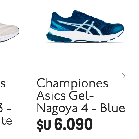
s
Championes
Asics Gel-
 -
Nagoya 4 - Blue
6.090
ite
$U