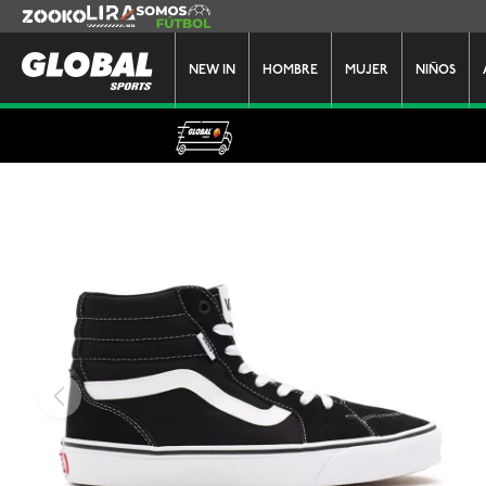
Zooko
Lira
Somos Futbol
NEW IN
HOMBRE
MUJER
NIÑOS