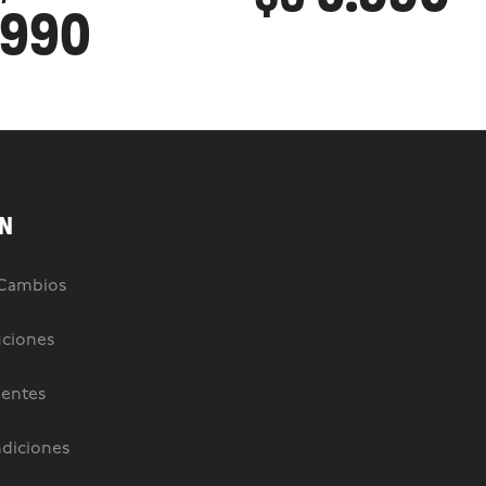
.990
N
 Cambios
uciones
uentes
diciones