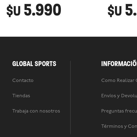
5.990
5
$U
$U
GLOBAL SPORTS
INFORMACIÓ
Contacto
Como Realizar
Tiendas
Envíos y Devol
Trabaja con nosotros
Preguntas frec
Términos y Con