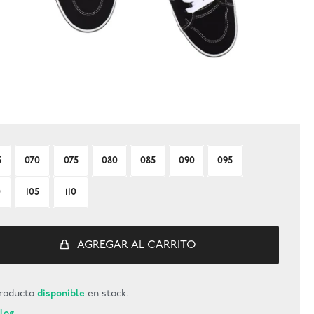
5
070
075
080
085
090
095
0
105
110
AGREGAR AL CARRITO
roducto
disponible
en stock.
Blog