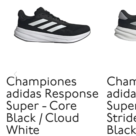
Championes
Cham
adidas Response
adid
Super - Core
Supe
Black / Cloud
Strid
White
Blac