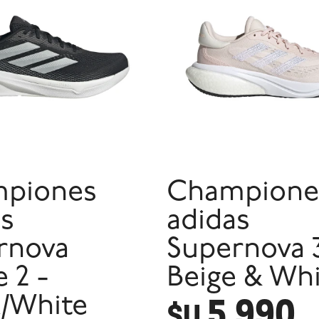
piones
Champione
as
adidas
rnova
Supernova 3
e 2 -
Beige & Wh
5.990
k/White
$U