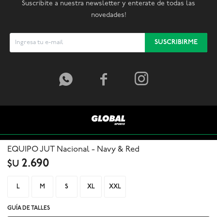
Suscribite a nuestra newsletter y enterate de todas las
novedades!
SUSCRIBIRME



EQUIPO JUT Nacional - Navy & Red
2.690
$U
L
M
S
XL
XXL
GUÍA DE TALLES