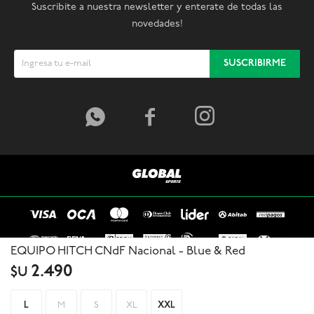
Suscribite a nuestra newsletter y enterate de todas las
novedades!
SUSCRIBIRME



EQUIPO HITCH CNdF Nacional - Blue & Red
2.490
$U
L
M
S
XL
XXL