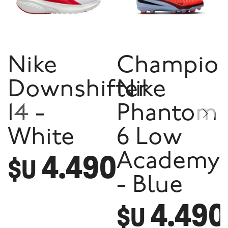
Nike
Champio
Downshifter
Nike
14 -
Phantom
White
6 Low
4.490
Academy
$U
- Blue
4.490
$U