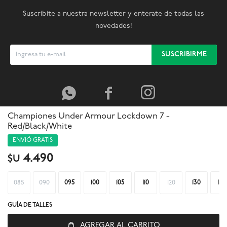
Suscribite a nuestra newsletter y enterate de todas las
novedades!
SUSCRIBIRME



Championes Under Armour Lockdown 7 -
Red/Black/White
ENVIÓ GRATIS
4.490
$U
085
090
095
100
105
110
120
130
140
GUÍA DE TALLES
AGREGAR AL CARRITO