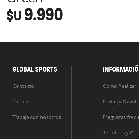
9.990
$U
GLOBAL SPORTS
INFORMACIÓ
Contacto
Como Realizar
Tiendas
Envíos y Devol
Trabaja con nosotros
Preguntas frec
Términos y Con