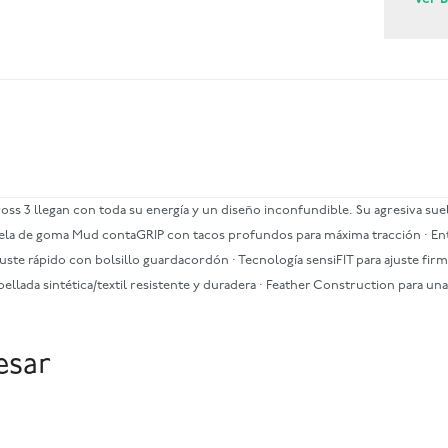
 3 llegan con toda su energía y un diseño inconfundible. Su agresiva sue
la de goma Mud contaGRIP con tacos profundos para máxima tracción · Entre
uste rápido con bolsillo guardacordón · Tecnología sensiFIT para ajuste fi
Capellada sintética/textil resistente y duradera · Feather Construction para u
esar