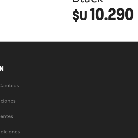
10.290
$U
N
 Cambios
uciones
uentes
diciones