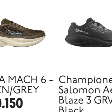
 MACH 6 -
Champion
EN/GREY
Salomon A
0.150
Blaze 3 GRV
Black