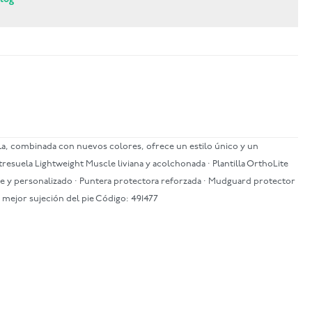
la, combinada con nuevos colores, ofrece un estilo único y un
suela Lightweight Muscle liviana y acolchonada · Plantilla OrthoLite
rme y personalizado · Puntera protectora reforzada · Mudguard protector
na mejor sujeción del pie Código: 491477