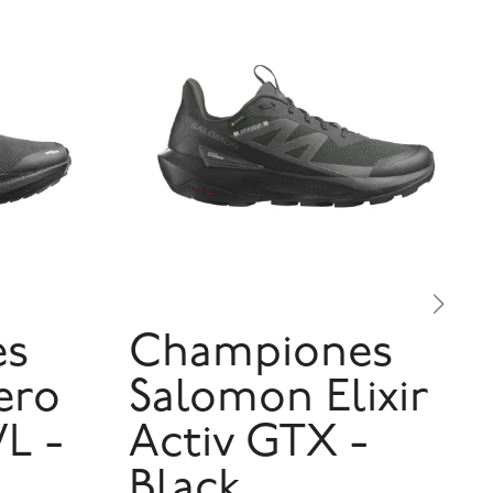
es
Championes
ero
Salomon Elixir
L -
Activ GTX -
Black