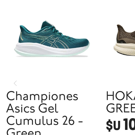
Championes
HOKA
Asics Gel
GRE
1
Cumulus 26 -
$U
Green