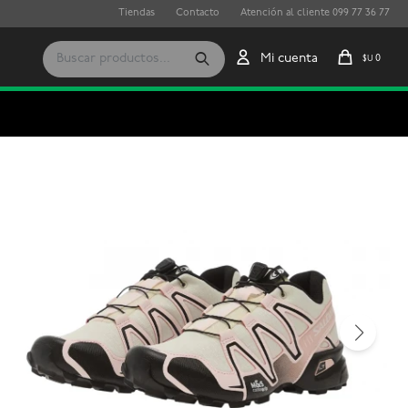
Tiendas
Contacto
Atención al cliente 099 77 36 77
0
$U