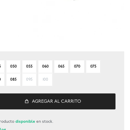
5
050
055
060
065
070
075
0
085
095
100
AGREGAR AL CARRITO
roducto
disponible
en stock.
Blog