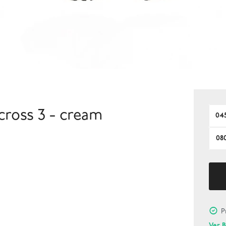
oss 3 - cream
04
08
P
Ver 