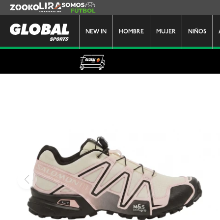
Zooko
Lira
Somos Futbol
NEW IN
HOMBRE
MUJER
NIÑOS