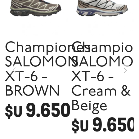
Championes
Champio
SALOMON
SALOMO
XT-6 -
XT-6 -
BROWN
Cream &
9.650
Beige
$U
9.650
$U