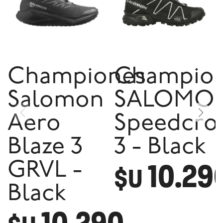
Championes
Champio
Salomon
SALOMO
Aero
Speedcro
Blaze 3
3 - Black
10.29
GRVL -
$U
Black