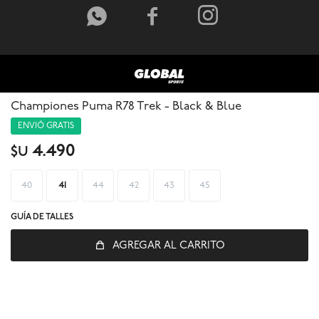



Championes Puma R78 Trek - Black & Blue
ENVIÓ GRATIS
4.490
$U
40
41
44
42
43
45
GUÍA DE TALLES
© Copyright 2026 / Global Sports
AGREGAR AL CARRITO