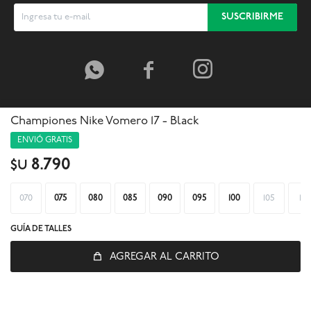
SUSCRIBIRME



Championes Nike Vomero 17 - Black
ENVIÓ GRATIS
8.790
$U
070
075
080
085
090
095
100
105
110
GUÍA DE TALLES
AGREGAR AL CARRITO
© Copyright 2026 / Global Sports