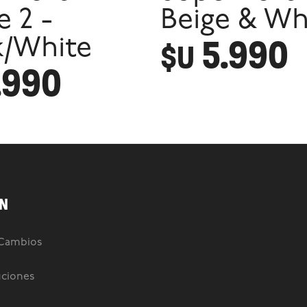
e 2 -
Beige & Wh
5.990
k/White
$U
.990
N
 Cambios
uciones