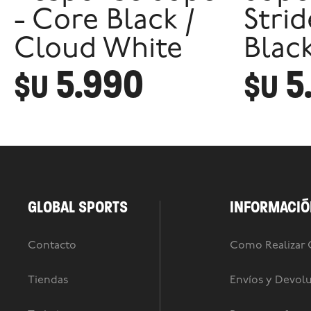
- Core Black /
Strid
Cloud White
Blac
5.990
5
$U
$U
GLOBAL SPORTS
INFORMACIÓ
Contacto
Como Realizar
Tiendas
Envíos y Devol