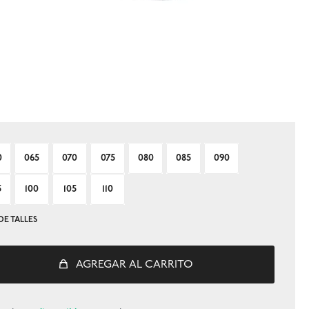
0
065
070
075
080
085
090
5
100
105
110
DE TALLES
AGREGAR AL CARRITO