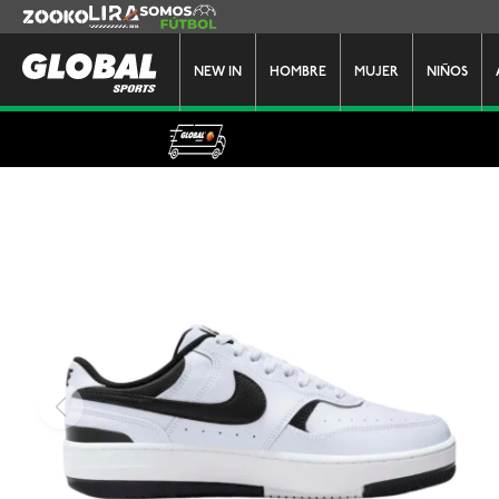
Zooko
Lira
Somos Futbol
NEW IN
HOMBRE
MUJER
NIÑOS