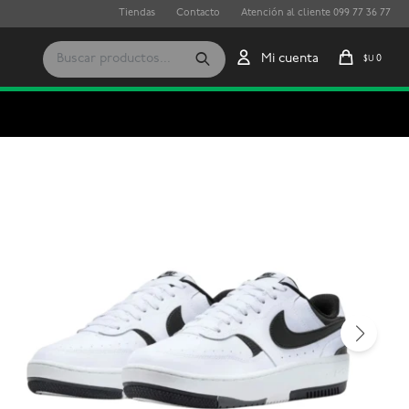
Tiendas
Contacto
Atención al cliente 099 77 36 77
0
$U