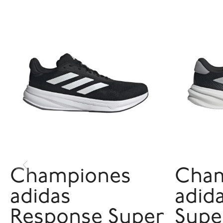
Championes
Cha
adidas
adid
Response Super
Supe