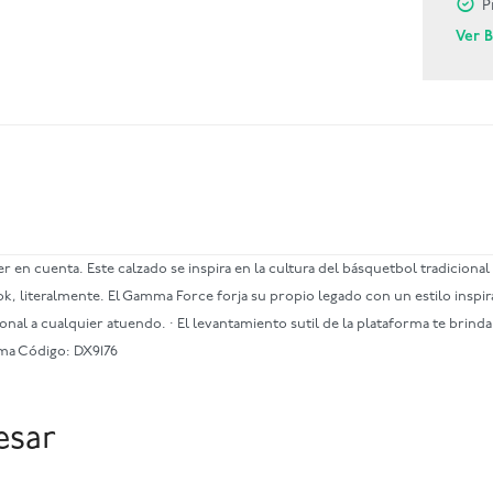
P
Ver 
en cuenta. Este calzado se inspira en la cultura del básquetbol tradicional
look, literalmente. El Gamma Force forja su propio legado con un estilo insp
l a cualquier atuendo. · El levantamiento sutil de la plataforma te brinda l
oma Código: DX9176
esar