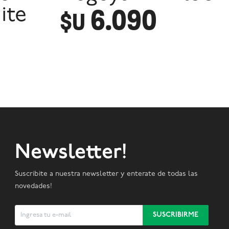
6.090
ite
$U
Newsletter!
Suscribite a nuestra newsletter y enterate de todas las
novedades!
SUSCRIBIRME