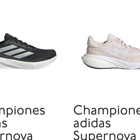
mpiones
Champion
as
adidas
rnova
Supernova 