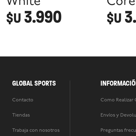
White
Core
3.990
3
$U
$U
GLOBAL SPORTS
INFORMACIÓ
Contacto
Como Realizar
Tiendas
Envíos y Devol
Trabaja con nosotros
Preguntas frec