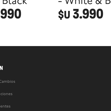
 Black
- White & B
.990
3.990
$U
N
 Cambios
uciones
uentes