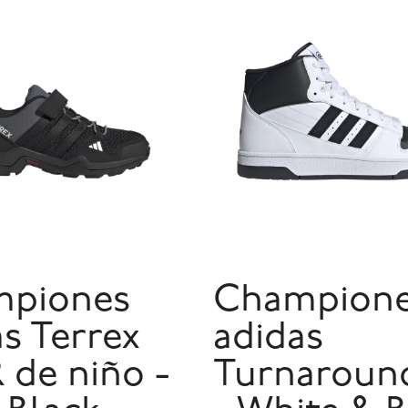
piones
Champion
s Terrex
adidas
 de niño -
Turnaroun