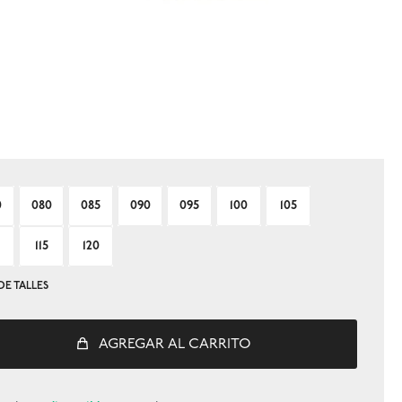
0
080
085
090
095
100
105
115
120
DE TALLES
AGREGAR AL CARRITO