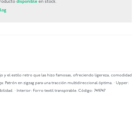
roducto
disponible
en stock.
Blog
jo y el estilo retro que las hizo famosas, ofreciendo ligereza, comodidad
: Patrón en zigzag para una tracción multidireccional óptima. · Upper:
ilidad. · Interior: Forro textil transpirable. Código: 749747