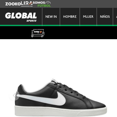
Zooko
Lira
Somos Futbol
NEW IN
HOMBRE
MUJER
NIÑOS