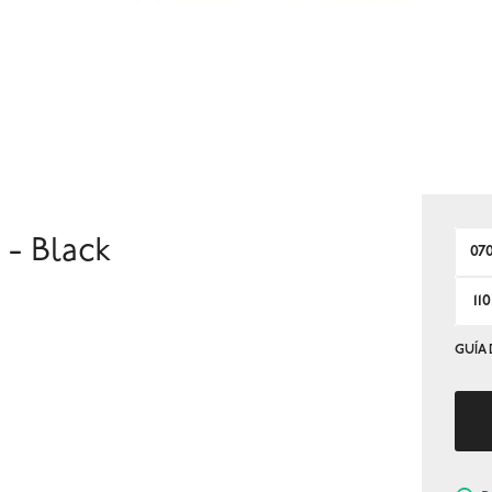
- Black
07
110
GUÍA 