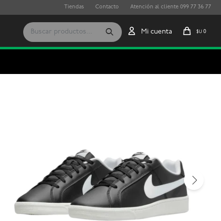
Tiendas
Contacto
Atención al cliente 099 77 36 77
0
$U