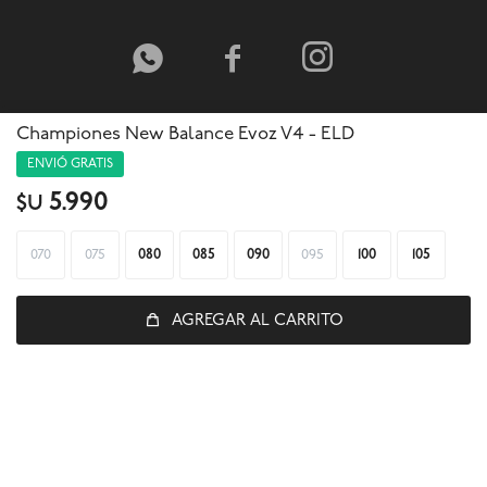



Championes New Balance Evoz V4 - ELD
ENVIÓ GRATIS
5.990
$U
070
075
080
085
090
095
100
105
AGREGAR AL CARRITO
© Copyright 2026 / Global Sports