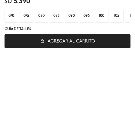
5.390
$U
SUSCRIBIRME
070
075
080
085
090
095
100
105
110
GUÍA DE TALLES



AGREGAR AL CARRITO
© Copyright 2026 / Global Sports