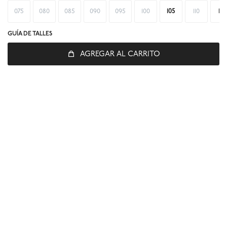
075
080
085
090
095
100
105
110
115
GUÍA DE TALLES
AGREGAR AL CARRITO
© Copyright 2026 / Global Sports
Fenicio