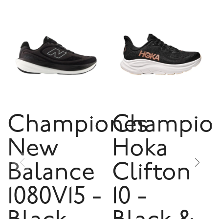
Championes
Champio
New
Hoka
Balance
Clifton
1080V15 -
10 -