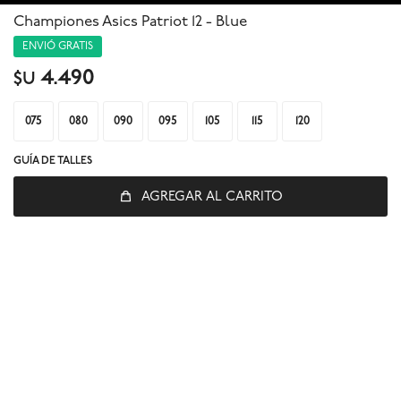
Championes Asics Patriot 12 - Blue
ENVIÓ GRATIS
4.490
$U
075
080
090
095
105
115
120
GUÍA DE TALLES
© Copyright 2026 / Global Sports
AGREGAR AL CARRITO
Fenicio