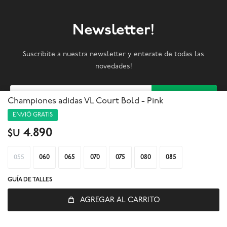
Newsletter!
Suscribite a nuestra newsletter y enterate de todas las
novedades!
SUSCRIBIRME
Championes adidas VL Court Bold - Pink
ENVIÓ GRATIS



4.890
$U
055
060
065
070
075
080
085
GUÍA DE TALLES
AGREGAR AL CARRITO