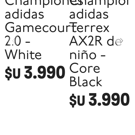
Championes
Champion
adidas
adidas
Gamecourt
Terrex
2.0 -
AX2R de
White
niño -
3.990
Core
$U
Black
3.990
$U