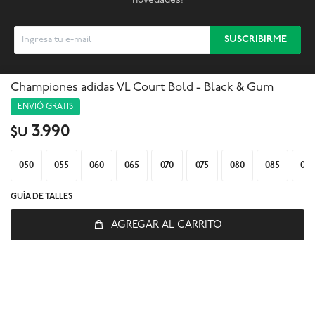
novedades!
SUSCRIBIRME
Championes adidas VL Court Bold - Black & Gum



ENVIÓ GRATIS
3.990
$U
050
055
060
065
070
075
080
085
090
GUÍA DE TALLES
AGREGAR AL CARRITO
© Copyright 2026 / Global Sports