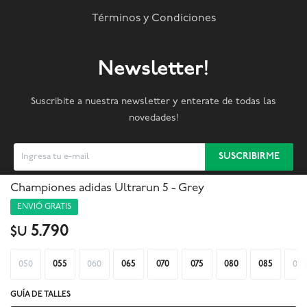
Términos y Condiciones
Newsletter!
Suscribite a nuestra newsletter y enterate de todas las
novedades!
SUSCRIBIRME
Championes adidas Ultrarun 5 - Grey



ENVIÓ GRATIS
5.790
$U
050
055
060
065
070
075
080
085
090
GUÍA DE TALLES