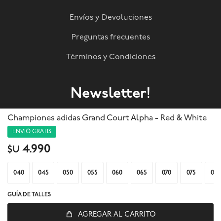
Envíos y Devoluciones
Preguntas frecuentes
Términos y Condiciones
Newsletter!
Suscribite a nuestra newsletter y enterate de todas las
Championes adidas Grand Court Alpha - Red & White
novedades!
ENVIÓ GRATIS
4.990
$U
SUSCRIBIRME
040
045
050
055
060
065
070
075
080



GUÍA DE TALLES
AGREGAR AL CARRITO