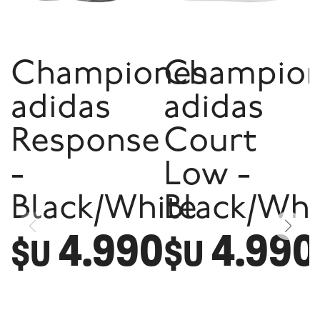
Championes
Champio
adidas
adidas
Response
Court
-
Low -
Black/White
Black/Whi
4.990
4.990
$U
$U