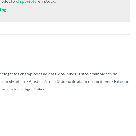
roducto
disponible
en stock.
Blog
 y elegantes championes adidas Copa Pure II. Estos championes de
sto sintético. · Ajuste clásico · Sistema de atado de cordones · Exterior
 reciclado Codigo: IE7497