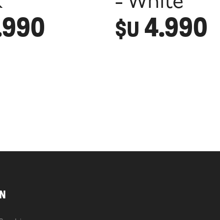
k
- White
.990
4.990
$U
N