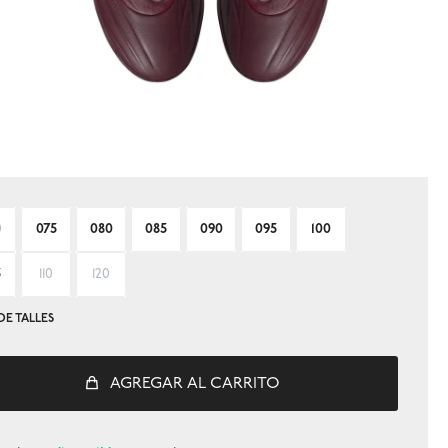
0
075
080
085
090
095
100
5
110
120
DE TALLES
AGREGAR AL CARRITO