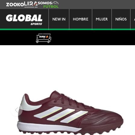
Zooko
Lira
Somos Futbol
NEW IN
HOMBRE
MUJER
NIÑOS