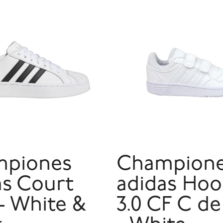
piones
Champion
as Court
adidas Hoo
- White &
3.0 CF C de