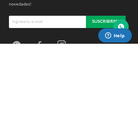
novedades!
SUSCRIBIRME


