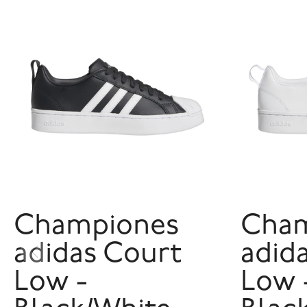
Championes
Cham
adidas Court
adid
Low -
Low 