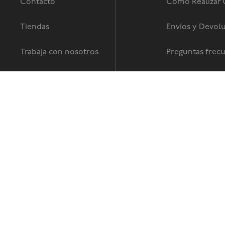
Contacto
Como Realizar
Tiendas
Envíos y Devol
Trabaja con nosotros
Preguntas frec
Términos y Con
© Copyright 2026 / Global Sports