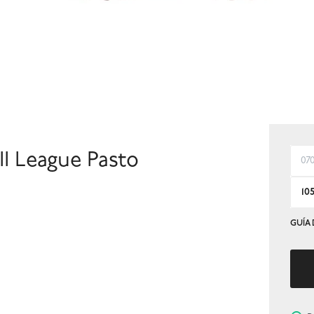
I League Pasto
07
10
GUÍA 