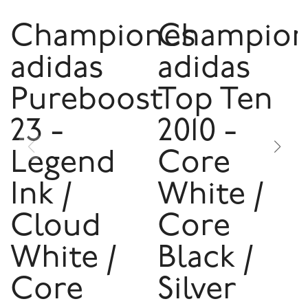
Championes
Champion
adidas
adidas
Pureboost
Top Ten
23 -
2010 -
Legend
Core
Ink /
White /
Cloud
Core
White /
Black /
Core
Silver