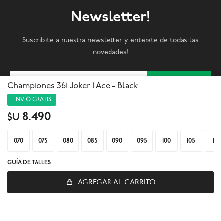
Newsletter!
Suscribite a nuestra newsletter y enterate de todas las
novedades!
SUSCRIBIRME
Championes 361 Joker 1 Ace - Black
ENVIÓ GRATIS



8.490
$U
070
075
080
085
090
095
100
105
110
GUÍA DE TALLES
AGREGAR AL CARRITO