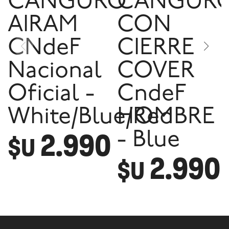
CANGURO
CANGUR
AIRAM
CON
CNdeF
CIERRE
Nacional
COVER
Oficial -
CndeF
White/Blue/Red
HOMBRE
2.990
- Blue
$U
2.990
$U