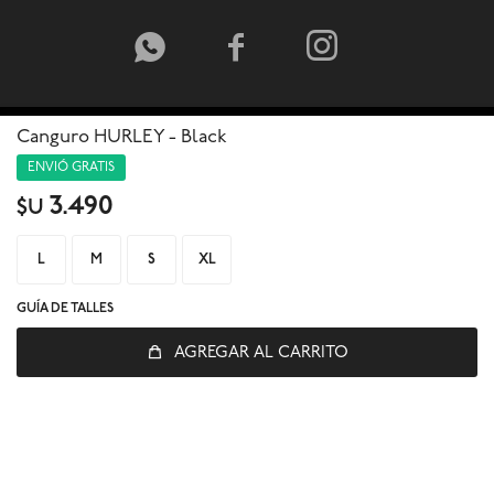



Canguro HURLEY - Black
ENVIÓ GRATIS
3.490
$U
L
M
S
XL
GUÍA DE TALLES
AGREGAR AL CARRITO
© Copyright 2026 / Global Sports