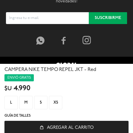
novedades!
SUSCRIBIRME



CAMPERA NIKE TEMPO REPEL JKT - Red
ENVIÓ GRATIS
4.990
$U
L
M
S
XS
GUÍA DE TALLES
AGREGAR AL CARRITO
© Copyright 2026 / Global Sports