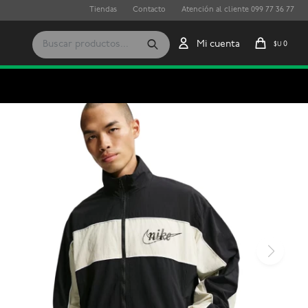
Tiendas
Contacto
Atención al cliente 099 77 36 77
0
$U