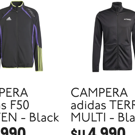
PERA
CAMPERA
as F50
adidas TER
N - Black
MULTI - Bl
.990
4.990
$U