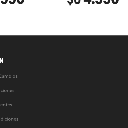
N
 Cambios
uciones
uentes
diciones