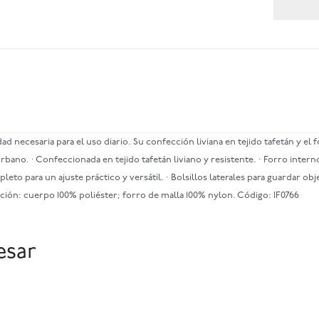
d necesaria para el uso diario. Su confección liviana en tejido tafetán y el
ano. · Confeccionada en tejido tafetán liviano y resistente. · Forro interno
o para un ajuste práctico y versátil. · Bolsillos laterales para guardar obj
sición: cuerpo 100% poliéster; forro de malla 100% nylon. Código: IF0766
esar