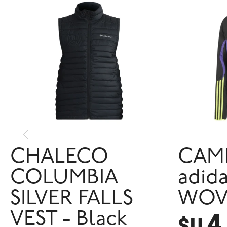
CHALECO
CAM
COLUMBIA
adid
SILVER FALLS
WOVE
4
VEST - Black
$U