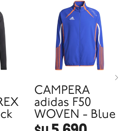
CAMPERA
REX
adidas F50
ack
WOVEN - Blue
5.690
$U