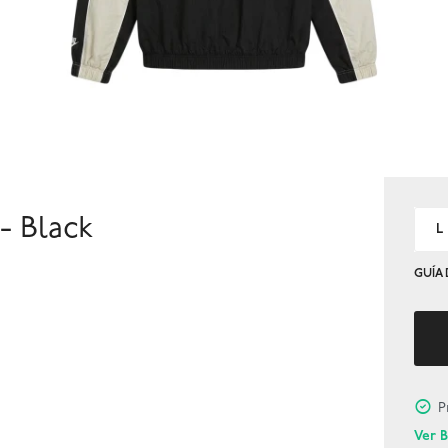
- Black
L
GUÍA 
P
Ver 