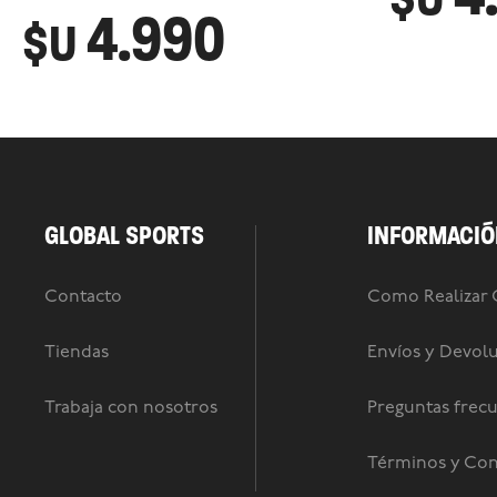
4.990
$U
GLOBAL SPORTS
INFORMACIÓ
Contacto
Como Realizar
Tiendas
Envíos y Devol
Trabaja con nosotros
Preguntas frec
Términos y Con