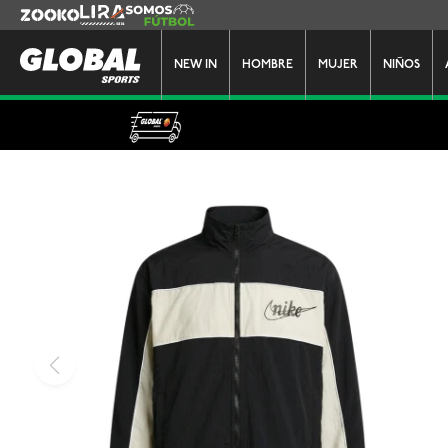
Zooko
Lira
Somos Futbol
NEW IN
HOMBRE
MUJER
NIÑOS