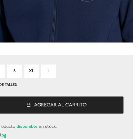
S
XL
L
DE TALLES
AGREGAR AL CARRITO
roducto
disponible
en stock.
Blog