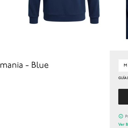
mania - Blue
M
GUÍA 
P
Ver 