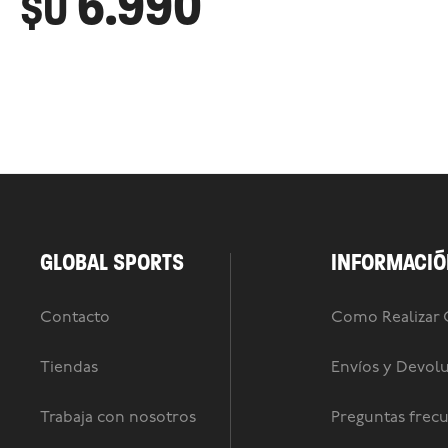
6.990
$U
GLOBAL SPORTS
INFORMACIÓ
Contacto
Como Realizar
Tiendas
Envíos y Devol
Trabaja con nosotros
Preguntas frec