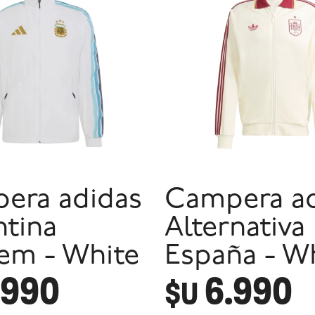
era adidas
Campera ad
ntina
Alternativa
em - White
España - W
.990
6.990
$U