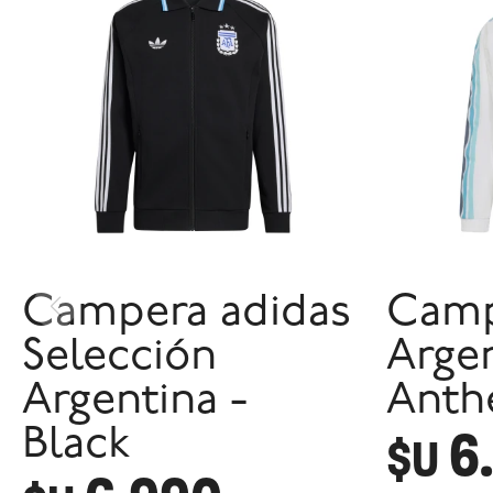
Campera adidas
Camp
Selección
Arge
Argentina -
Anth
6
Black
$U