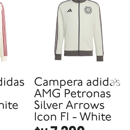
idas
Campera adidas
AMG Petronas
hite
Silver Arrows
Icon F1 - White