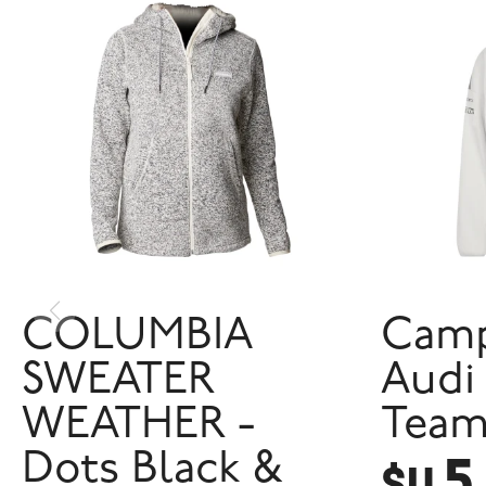
COLUMBIA
Camp
SWEATER
Audi 
WEATHER -
Team
5
Dots Black &
$U