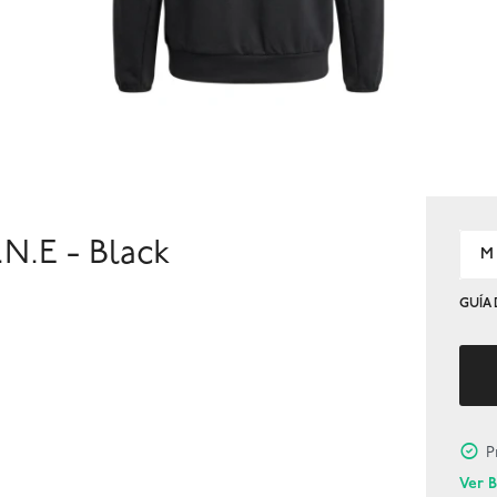
N.E - Black
M
GUÍA 
P
Ver 