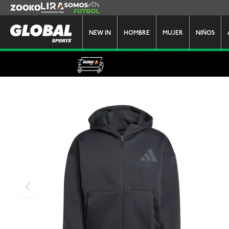
Zooko
Lira
Somos Futbol
NEW IN
HOMBRE
MUJER
NIÑOS