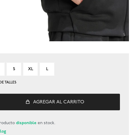
S
XL
L
DE TALLES
AGREGAR AL CARRITO
roducto
disponible
en stock.
Blog