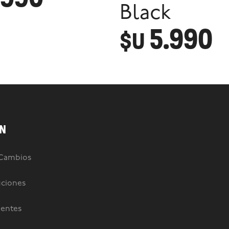
Black
5.990
$U
N
 Cambios
uciones
uentes