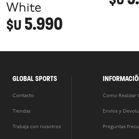
White
5.990
$U
GLOBAL SPORTS
INFORMACIÓ
Contacto
Como Realizar
Tiendas
Envíos y Devol
Trabaja con nosotros
Preguntas frec