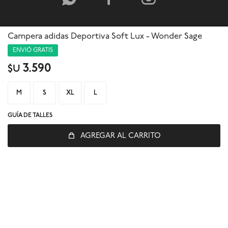
Campera adidas Deportiva Soft Lux - Wonder Sage
ENVIÓ GRATIS
3.590
$U
M
S
XL
L
GUÍA DE TALLES
AGREGAR AL CARRITO
© Copyright 2026 / Global Sports
Fenicio