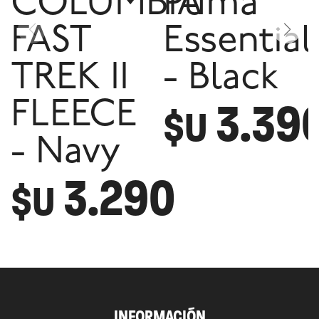
COLUMBIA
Puma
FAST
Essential
TREK II
- Black
3.39
FLEECE
$U
- Navy
3.290
$U
INFORMACIÓN