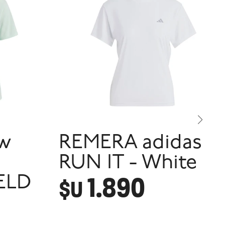
w
REMERA adidas
RUN IT - White
1.890
 ELD
$U