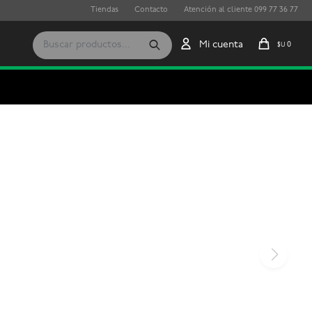
Tiendas
Contacto
Atención al cliente 099 77 36 77
0
$U