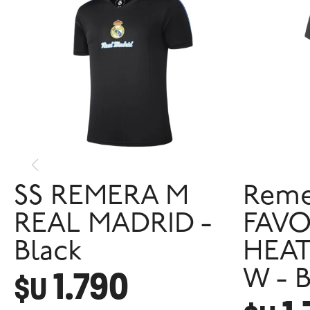
SS REMERA M
Reme
REAL MADRID -
FAVO
Black
HEAT
1.790
W - B
$U