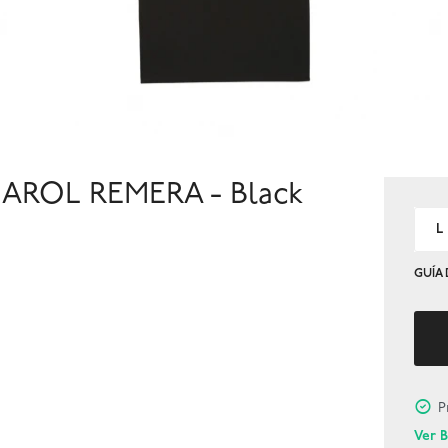
ROL REMERA - Black
L
GUÍA 
P
Ver 