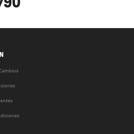
.790
N
 Cambios
uciones
uentes
diciones