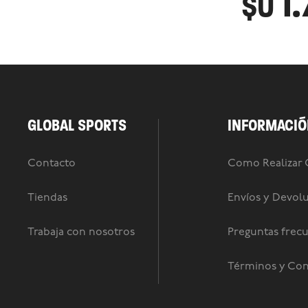
1
$U
GLOBAL SPORTS
INFORMACIÓ
Contacto
Como Realizar
Tiendas
Envíos y Devol
Trabaja con nosotros
Preguntas frec
Términos y Con