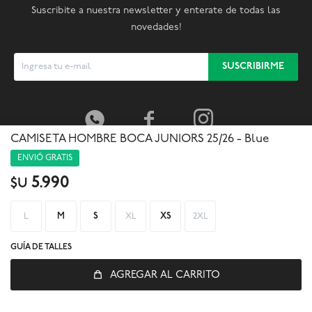
Suscribite a nuestra newsletter y enterate de todas las
novedades!
SUSCRIBIRME



CAMISETA HOMBRE BOCA JUNIORS 25/26 - Blue
ENVIÓ GRATIS
5.990
$U
L
M
S
XL
XS
2XL
GUÍA DE TALLES
AGREGAR AL CARRITO