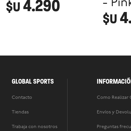
4.290
- Pin
$U
4
$U
GLOBAL SPORTS
INFORMACIÓ
Contacto
Como Realizar
Tiendas
Envíos y Devol
Trabaja con nosotros
Preguntas frec