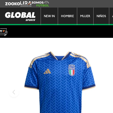
Zooko
Lira
Somos Futbol
NEW IN
HOMBRE
MUJER
NIÑOS