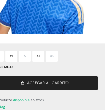
M
S
XL
XS
DE TALLES
AGREGAR AL CARRITO
roducto
disponible
en stock.
Blog