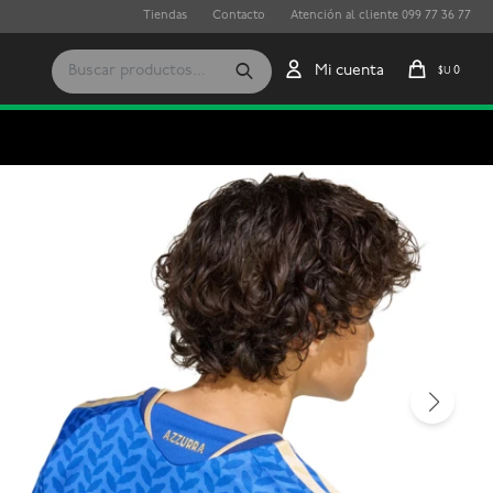
Tiendas
Contacto
Atención al cliente 099 77 36 77
0
$U