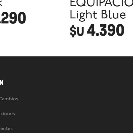
k
EQUIPACIO
.290
Light Blue
4.390
$U
N
 Cambios
uciones
uentes